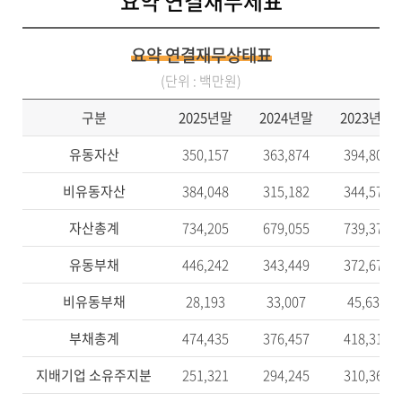
요약 연결재무제표
요약 연결재무상태표
(단위 : 백만원)
구분
2025년말
2024년말
2023년말
유동자산
350,157
363,874
394,803
비유동자산
384,048
315,182
344,573
자산총계
734,205
679,055
739,376
유동부채
446,242
343,449
372,678
비유동부채
28,193
33,007
45,636
부채총계
474,435
376,457
418,314
지배기업 소유주지분
251,321
294,245
310,361