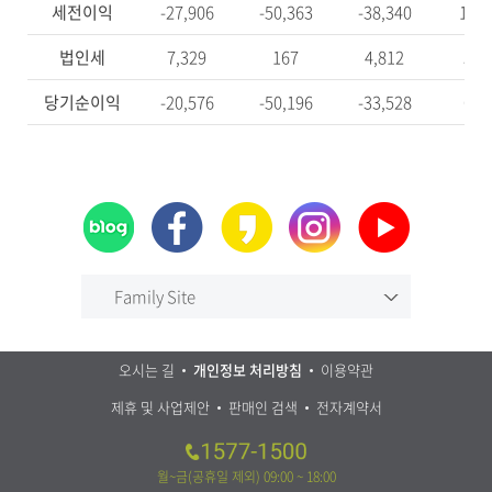
세전이익
-27,906
-50,363
-38,340
12,8
법인세
7,329
167
4,812
5,9
당기순이익
-20,576
-50,196
-33,528
6,9
Family Site
오시는 길
개인정보 처리방침
이용약관
제휴 및 사업제안
판매인 검색
전자계약서
월~금(공휴일 제외) 09:00 ~ 18:00