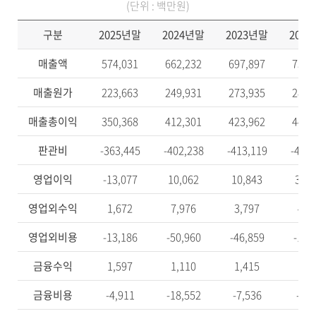
(단위 : 백만원)
구분
2025년말
2024년말
2023년말
202
매출액
574,031
662,232
697,897
731,
매출원가
223,663
249,931
273,935
285,
매출총이익
350,368
412,301
423,962
446,
판관비
-363,445
-402,238
-413,119
-415,
영업이익
-13,077
10,062
10,843
30,7
영업외수익
1,672
7,976
3,797
4,2
영업외비용
-13,186
-50,960
-46,859
-16,
금융수익
1,597
1,110
1,415
1,1
금융비용
-4,911
-18,552
-7,536
-7,2