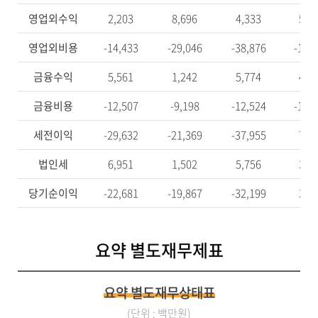
영업외수익
2,203
8,696
4,333
5,0
영업외비용
-14,433
-29,046
-38,876
-16,
금융수익
5,561
1,242
5,774
4,3
금융비용
-12,507
-9,198
-12,524
-10,
세전이익
-29,632
-21,369
-37,955
7,3
법인세
6,951
1,502
5,756
3,9
당기순이익
-22,681
-19,867
-32,199
3,1
요약 별도재무제표
요약 별도재무상태표
(단위 : 백만원)